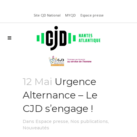
Site CJD National
MYCJD
Espace presse
12 Mai
Urgence
Alternance – Le
CJD s’engage !
dans
Espace presse
,
Nos publications
,
Nouveautés